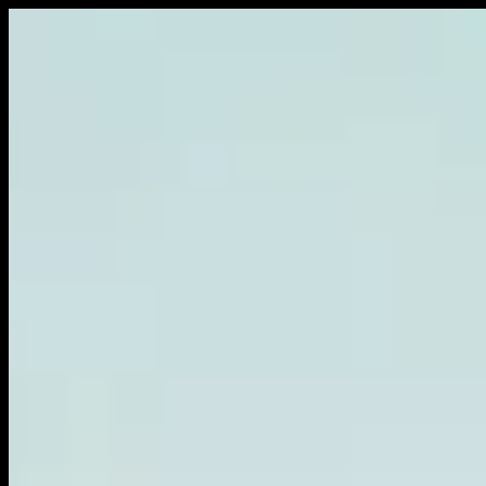
Ξ MENU
Galerie
Ruimtelijk werk
BlomBOX
Werk op locatie
Schilderijen
Werk op papier
Fotografie
Exposities
Nieuws
Contact
Over mij